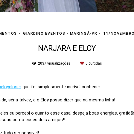
MENTOS
GIARDINO EVENTOS - MARINGÁ-PR
11/NOVEMBRO
NARJARA E ELOY
2037
visualizações
0
curtidas
eloycloser
que foi simplesmente incrível conhecer.
ida, séria talvez, e o Eloy posso dizer que na mesma linha!
les eu percebi o quanto esse casal despeja boas energias, gratidão
essoas como esses dois amigos!!
z tudo ser possível!