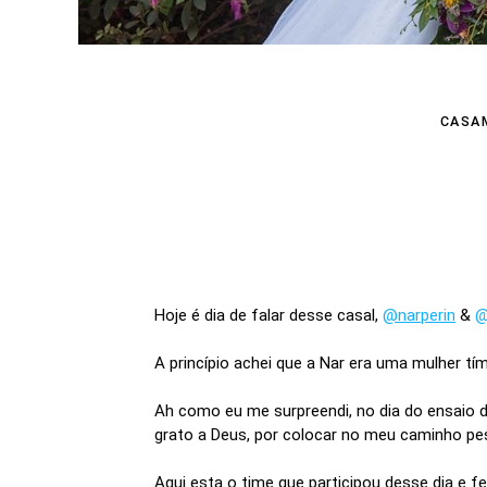
CASA
Hoje é dia de falar desse casal,
@narperin
&
@
A princípio achei que a Nar era uma mulher tím
Ah como eu me surpreendi, no dia do ensaio de
grato a Deus, por colocar no meu caminho p
Aqui esta o time que participou desse dia e fe