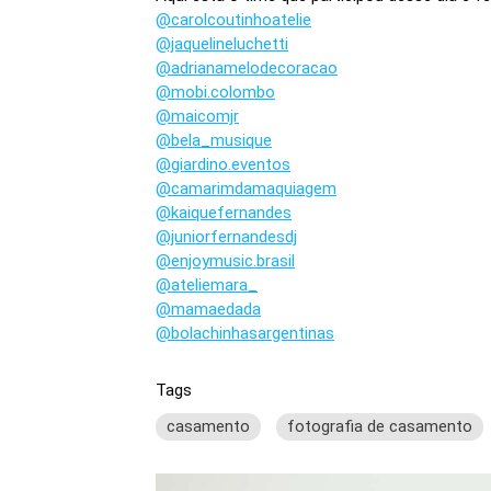
@carolcoutinhoatelie
@jaquelineluchetti
@adrianamelodecoracao
@mobi.colombo
@maicomjr
@bela_musique
@giardino.eventos
@camarimdamaquiagem
@kaiquefernandes
@juniorfernandesdj
@enjoymusic.brasil
@ateliemara_
@mamaedada
@bolachinhasargentinas
Tags
casamento
fotografia de casamento